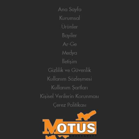
Ana Sayfa
Kurumsal
Ürünler
Bayiler
Ar-Ge
Medya
İletişim
Gizlilik ve Güvenlik
Kullanım Sözleşmesi
Kullanım Şartları
Kişisel Verilerin Korunması
Çerez Politikası