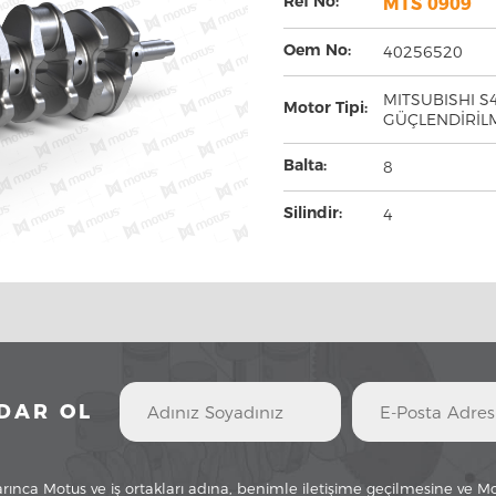
Ref No:
MTS 0909
Oem No:
40256520
MITSUBISHI S
Motor Tipi:
GÜÇLENDİRİLM
Balta:
8
Silindir:
4
DAR OL
 uyarınca Motus ve iş ortakları adına, benimle iletişime geçilmesine ve M