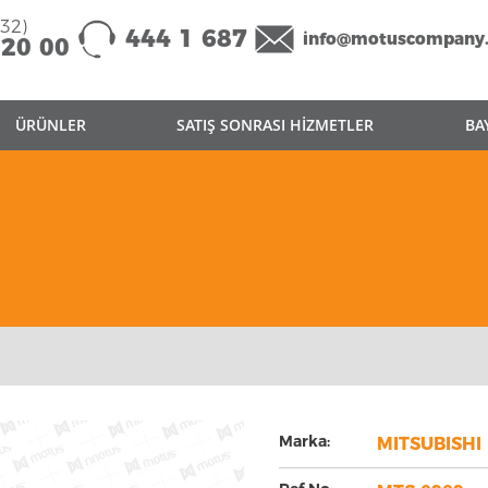
332)
444 1 687
info@motuscompany
 20 00
ÜRÜNLER
SATIŞ SONRASI HİZMETLER
BA
Marka:
MITSUBISHI