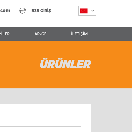
.com
B2B GİRİŞ
YİLER
AR-GE
İLETİŞİM
ÜRÜNLER