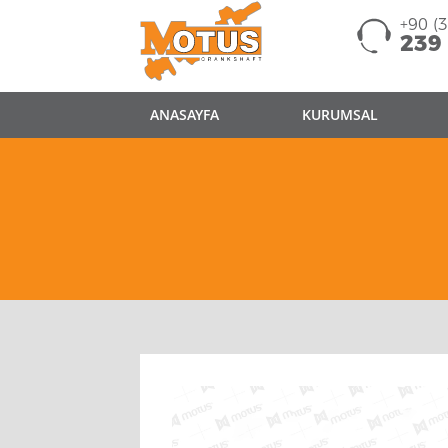
+90 (
239
ANASAYFA
KURUMSAL